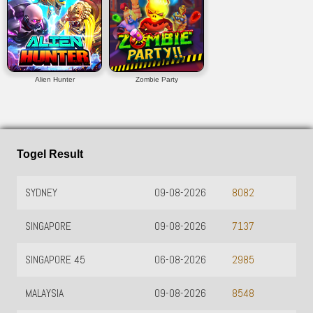
Alien Hunter
Zombie Party
Togel Result
SYDNEY
09-08-2026
8082
SINGAPORE
09-08-2026
7137
SINGAPORE 45
06-08-2026
2985
MALAYSIA
09-08-2026
8548