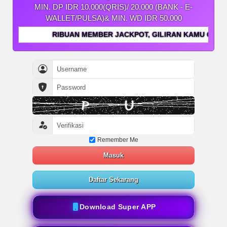
MIN. DP IDR 10.000(QRIS)/ 20.000 (BANK - E-
WALLET/PULSA)& MIN. WD IDR 50.000
RIBUAN MEMBER JACKPOT, GILIRAN KAMU GABUNG
Remember Me
Masuk
Daftar Sekarang
Download Super APP