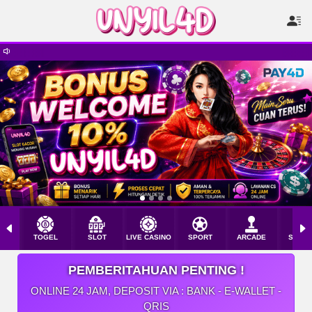
TOGEL
SLOT
LIVE CASINO
SPORT
ARCADE
SABU
PEMBERITAHUAN PENTING !
ONLINE 24 JAM, DEPOSIT VIA : BANK - E-WALLET -
QRIS